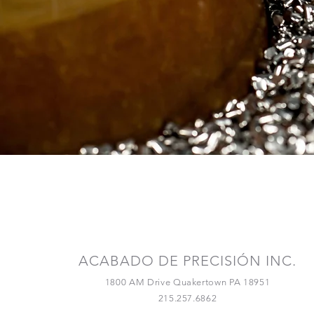
¡Conéctate con
nosotros!
ACABADO DE PRECISIÓN INC.
1800 AM Drive Quakertown PA 18951
215.257.6862