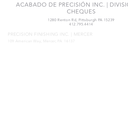
ACABADO DE PRECISIÓN INC. | DIVIS
CHEQUES
1280 Renton Rd, Pittsburgh PA 15239
412.795.4414
PRECISION FINISHING INC. | MERCER
109 American Way, Mercer, PA 16137