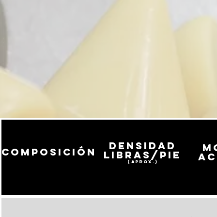
Densidad
m
Composición
libras/pie
ac
(
aprox
.)