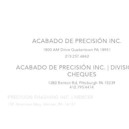
¡Conéctate con
nosotros!
ACABADO DE PRECISIÓN INC.
1800 AM Drive Quakertown PA 18951
215.257.6862
ACABADO DE PRECISIÓN INC. | DIVIS
CHEQUES
1280 Renton Rd, Pittsburgh PA 15239
412.795.4414
PRECISION FINISHING INC. | MERCER
109 American Way, Mercer, PA 16137