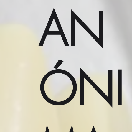
AN
ÓNI