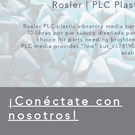
Rosler | PLC Plas
Rosler PLC plastic vibratory media t
70 libras por pie cúbico diseñada pa
choice for parts needing brighten
PLC media provides "low" cut_cc78190
acab
¡Conéctate con
nosotros!
ACABADO DE PRECISIÓN INC.