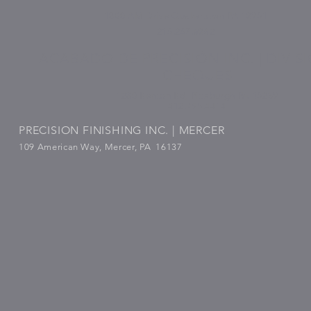
1800 AM Drive Quakertown PA 18951
215.257.6862
ACABADO DE PRECISIÓN INC. | DIVIS
CHEQUES
1280 Renton Rd, Pittsburgh PA 15239
412.795.4414
PRECISION FINISHING INC. | MERCER
109 American Way, Mercer, PA 16137