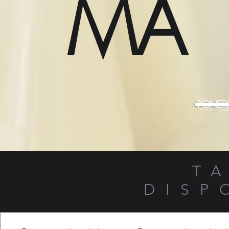
MA
PONER
T
DISP