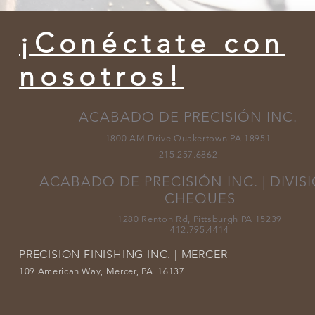
¡Conéctate con
nosotros!
ACABADO DE PRECISIÓN INC.
1800 AM Drive Quakertown PA 18951
215.257.6862
ACABADO DE PRECISIÓN INC. | DIVIS
CHEQUES
1280 Renton Rd, Pittsburgh PA 15239
412.795.4414
PRECISION FINISHING INC. | MERCER
109 American Way, Mercer, PA 16137