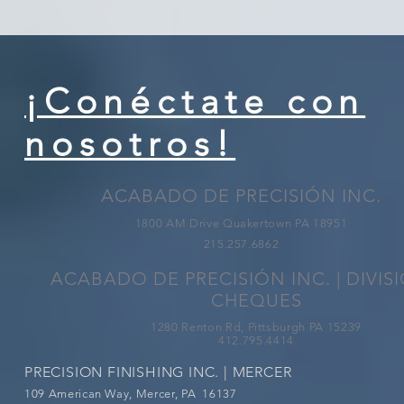
¡Conéctate con
nosotros!
ACABADO DE PRECISIÓN INC.
1800 AM Drive Quakertown PA 18951
215.257.6862
ACABADO DE PRECISIÓN INC. | DIVIS
CHEQUES
1280 Renton Rd, Pittsburgh PA 15239
412.795.4414
PRECISION FINISHING INC. | MERCER
109 American Way, Mercer, PA 16137