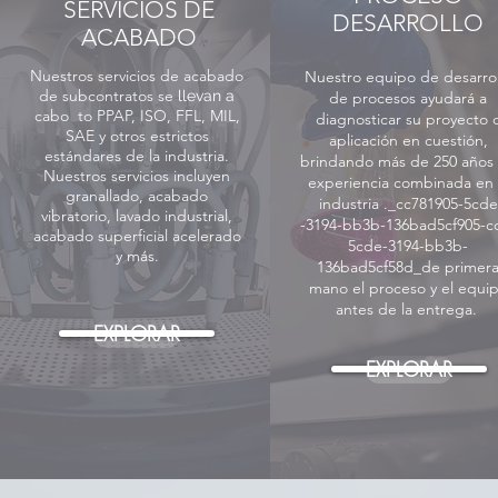
SERVICIOS DE
DESARROLLO
ACABADO
Nuestros servicios de acabado
Nuestro equipo de desarrol
de subcontratos se
llevan a
de procesos ayudará a
cabo
to PPAP, ISO, FFL, MIL,
diagnosticar su proyecto 
SAE y otros estrictos
aplicación en cuestión,
estándares de la industria.
brindando más de 250 años
Nuestros servicios incluyen
experiencia combinada en 
granallado, acabado
industria ._cc781905-5cde
vibratorio, lavado industrial,
-3194-bb3b-136bad5cf905-c
acabado superficial acelerado
5cde-3194-bb3b-
y más.
136bad5cf58d_de primer
mano el proceso y el equi
antes de la entrega.
EXPLORAR
EXPLORAR