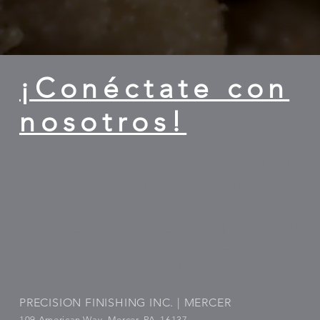
¡Conéctate con
nosotros!
ACABADO DE PRECISIÓN INC.
1800 AM Drive Quakertown PA 18951
215.257.6862
ACABADO DE PRECISIÓN INC. | DIVIS
CHEQUES
1280 Renton Rd, Pittsburgh PA 15239
412.795.4414
PRECISION FINISHING INC. | MERCER
109 American Way, Mercer, PA 16137