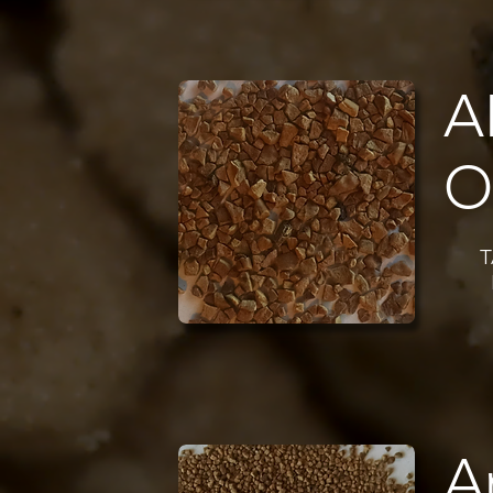
A
O
A