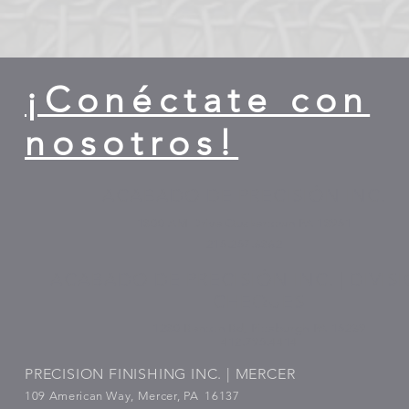
¡Conéctate con
nosotros!
ACABADO DE PRECISIÓN INC.
1800 AM Drive Quakertown PA 18951
215.257.6862
ACABADO DE PRECISIÓN INC. | DIVIS
CHEQUES
1280 Renton Rd, Pittsburgh PA 15239
412.795.4414
PRECISION FINISHING INC. | MERCER
109 American Way, Mercer, PA 16137