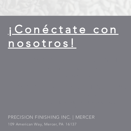
¡Conéctate con
nosotros!
ACABADO DE PRECISIÓN INC.
1800 AM Drive Quakertown PA 18951
215.257.6862
ACABADO DE PRECISIÓN INC. | DIVIS
CHEQUES
1280 Renton Rd, Pittsburgh PA 15239
412.795.4414
PRECISION FINISHING INC. | MERCER
109 American Way, Mercer, PA 16137