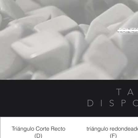
PONER
T
DISP
Triángulo Corte Recto
triángulo redondead
(D)
(F)