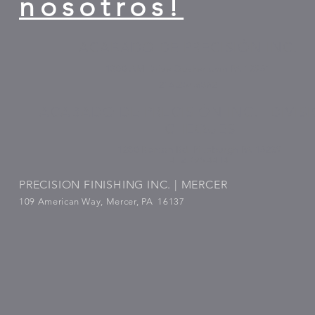
nosotros!
ACABADO DE PRECISIÓN INC.
1800 AM Drive Quakertown PA 18951
215.257.6862
ACABADO DE PRECISIÓN INC. | DIVIS
CHEQUES
1280 Renton Rd, Pittsburgh PA 15239
412.795.4414
PRECISION FINISHING INC. | MERCER
109 American Way, Mercer, PA 16137