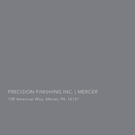
¡Conéctate con
nosotros!
ACABADO DE PRECISIÓN INC.
1800 AM Drive Quakertown PA 18951
215.257.6862
ACABADO DE PRECISIÓN INC. | DIVIS
CHEQUES
1280 Renton Rd, Pittsburgh PA 15239
412.795.4414
PRECISION FINISHING INC. | MERCER
109 American Way, Mercer, PA 16137