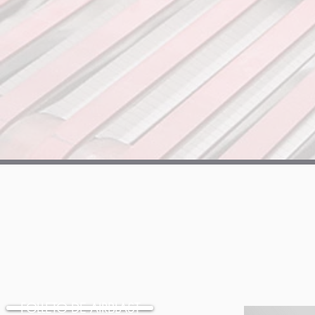
Póngase en contac
MÁQUINAS RBD
Las máquinas de granallado de banda continua están diseñadas
máquinas pueden instalarse en línea en las líneas de producci
procesamiento preciso.
FOLLETO DE AIRBLAST