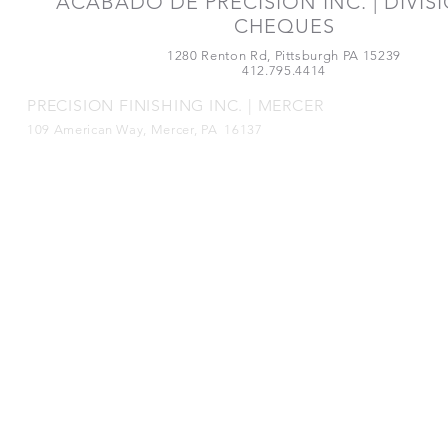
ACABADO DE PRECISIÓN INC. | DIVIS
CHEQUES
1280 Renton Rd, Pittsburgh PA 15239
412.795.4414
PRECISION FINISHING INC. | MERCER
109 American Way, Mercer, PA 16137