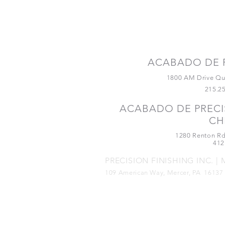
¡Conécta
nosotros!
ACABADO DE P
1800 AM Drive Qu
215.2
ACABADO DE PRECIS
CH
1280 Renton Rd
412
PRECISION FINISHING INC. |
109 American Way, Mercer, PA 16137