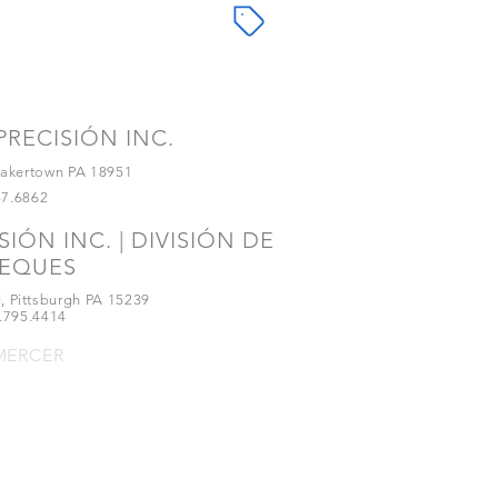
te con
RECISIÓN INC.
akertown PA 18951
57.6862
IÓN INC. | DIVISIÓN DE
© 
EQUES
, Pittsburgh PA 15239
.795.4414
 MERCER