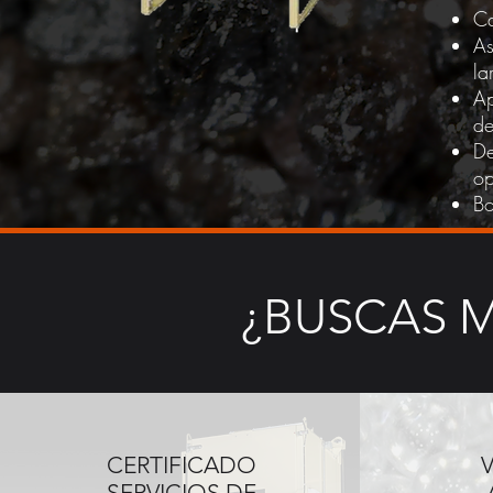
Ca
As
la
Ap
de
De
op
Bo
¿BUSCAS 
CERTIFICADO
SERVICIOS DE