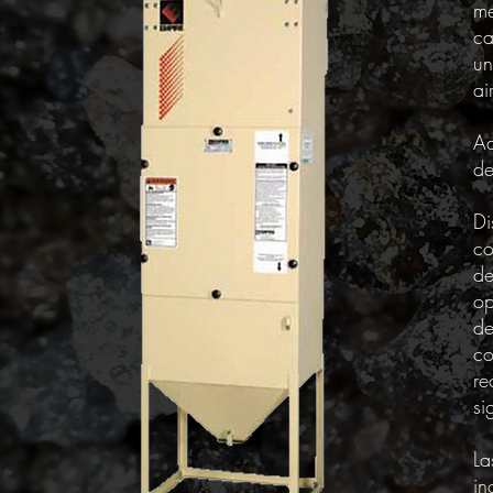
me
ca
un
ai
Ad
de
Di
co
de
op
de
co
re
si
La
in