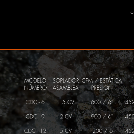
C
MODELO
SOPLADOR
CFM / ESTÁTICA
NÚMERO
ASAMBLEA
PRESIÓN
CDC - 6
1,5 CV
600 / 6"
452
CDC - 9
2 CV
900 / 6"
452
CDC - 12
5 CV
1200 / 6"
452