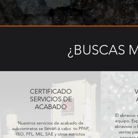
¿BUSCAS 
CERTIFICADO
SERVICIOS DE
ACABADO
El abrasivo
equipo. Exp
Nuestros servicios de acabado de
abrasivos o
subcontratos se
cabo
to PPAP,
llevan a
ventas pa
ISO, FFL, MIL, SAE y otros estrictos
proceso 