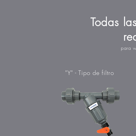
Todas las
Todas las
re
req
para w
"Y" - Tipo de filtro