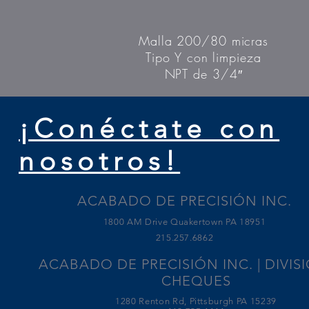
Malla 200/80 micras
Tipo Y con limpieza
NPT de 3/4″
¡Conéctate con
nosotros!
ACABADO DE PRECISIÓN INC.
1800 AM Drive Quakertown PA 18951
215.257.6862
ACABADO DE PRECISIÓN INC. | DIVIS
CHEQUES
1280 Renton Rd, Pittsburgh PA 15239