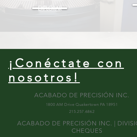
EXPLORAR
¡Conéctate con
nosotros!
ACABADO DE PRECISIÓN INC.
1800 AM Drive Quakertown PA 18951
215.257.6862
ACABADO DE PRECISIÓN INC. | DIVIS
CHEQUES